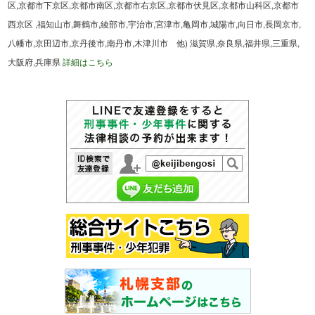
区,京都市下京区,京都市南区,京都市右京区,京都市伏見区,京都市山科区,京都市
西京区 ,福知山市,舞鶴市,綾部市,宇治市,宮津市,亀岡市,城陽市,向日市,長岡京市,
八幡市,京田辺市,京丹後市,南丹市,木津川市 他) 滋賀県,奈良県,福井県,三重県,
大阪府,兵庫県
詳細はこちら