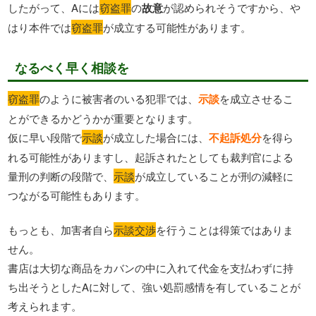
したがって、Aには
窃盗罪
の
故意
が認められそうですから、や
はり本件では
窃盗罪
が成立する可能性があります。
なるべく早く相談を
窃盗罪
のように被害者のいる犯罪では、
示談
を成立させるこ
とができるかどうかが重要となります。
仮に早い段階で
示談
が成立した場合には、
不起訴処分
を得ら
れる可能性がありますし、起訴されたとしても裁判官による
量刑の判断の段階で、
示談
が成立していることが刑の減軽に
つながる可能性もあります。
もっとも、加害者自ら
示談交渉
を行うことは得策ではありま
せん。
書店は大切な商品をカバンの中に入れて代金を支払わずに持
ち出そうとしたAに対して、強い処罰感情を有していることが
考えられます。