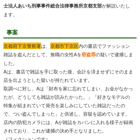
士法人あいち刑事事件総合法律事務所京都支部
が解説いたし
ます。
事案
京都府下京警察署
は、
京都市下京区
内の書店でファッション
雑誌を盗んだとして、無職の女性Aを
窃盗罪
の疑いで逮捕しま
した。
Aは、書店で雑誌を手に取った後、会計を済ませずにそのまま
店を出ようとした疑いが持たれています。
取調べに対し、Aは「財布を家に忘れてしまい、お金がなかっ
たが、どうしても雑誌が読みたかった。」「好きなモデルの
特集が組まれていて発売を楽しみにしていた雑誌だったの
で、つい盗んでしまった」と供述し、容疑を認めています。
店内の防犯カメラには、Aが雑誌をカバンに入れる様子が録画
されており、これが逮捕の決め手となりました。
（フィクションです）