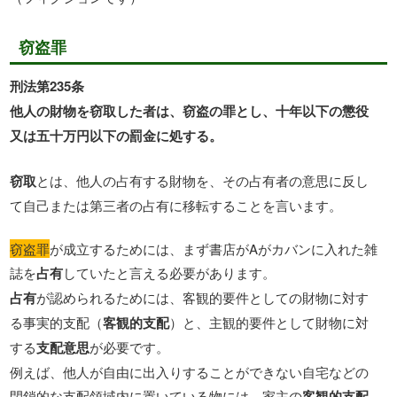
窃盗罪
刑法第235条
他人の財物を窃取した者は、窃盗の罪とし、十年以下の懲役
又は五十万円以下の罰金に処する。
窃取
とは、他人の占有する財物を、その占有者の意思に反し
て自己または第三者の占有に移転することを言います。
窃盗罪
が成立するためには、まず書店がAがカバンに入れた雑
誌を
占有
していたと言える必要があります。
占有
が認められるためには、客観的要件としての財物に対す
る事実的支配（
客観的支配
）と、主観的要件として財物に対
する
支配意思
が必要です。
例えば、他人が自由に出入りすることができない自宅などの
閉鎖的な支配領域内に置いている物には、家主の
客観的支配