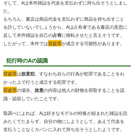
そして、Aは本件雑誌を代金を支払わずに持ち出そうとしまし
た。
もちろん、書店は商品代金を支払わずに商品を持ち出すこと
を許していないでしょうから、Aは占有者である書店の意思に
反して本件雑誌を自己の
占有
に移転させたと言えそうです。
したがって、本件では
窃盗罪
が成立する可能性があります。
犯行時のAの認識
窃盗罪
は
故意犯
、すなわち自らの行為が犯罪であることをわ
かった上で行うと成立する犯罪です。
窃盗罪
の場合、
故意
の内容は他人の財物を窃取することを認
識・認容していたことです。
取調べによれば、Aは好きなモデルの特集が組まれた雑誌を読
みたくてたまらず、自分の物にしようとして、あえて代金を
支払うことなくカバンに入れて持ち出そうとしたようです。