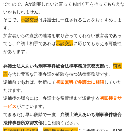
ですので、Aが謝罪したいと言っても聞く耳を持ってもらえな
いかもしれません。
そこで、
示談交渉
は弁護士に一任されることをおすすめしま
す。
加害者からの直接の連絡を取り合ってくれない被害者であっ
ても、弁護士相手であれば
示談交渉
に応じてもらえる可能性
があります。
弁護士法人あいち刑事事件総合法律事務所京都支部
は、
窃盗
罪
を含む豊富な刑事弁護の経験を持つ法律事務所です。
逮捕前であれば、弊所にて
初回無料で弁護士に相談
していた
だけます。
逮捕後の場合には、弁護士を留置場まで派遣する
初回接見サ
ービス
がございます。
できるだけ早い段階で一度、
弁護士法人あいち刑事事件総合
法律事務所京都支部
にご相談ください。
初回無料法律相談
、
初回接見サービス
をご希望の方は、
0120-