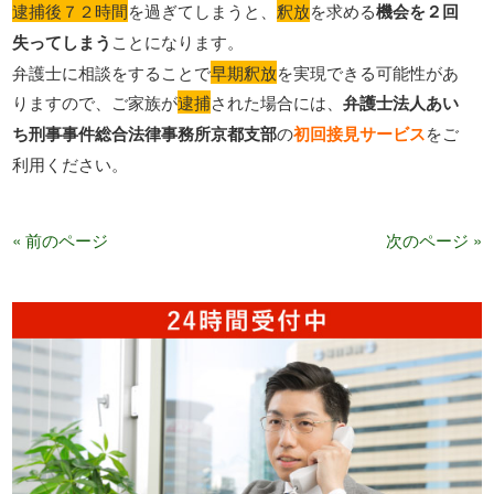
逮捕後７２時間
を過ぎてしまうと、
釈放
を求める
機会を２回
失ってしまう
ことになります。
弁護士に相談をすることで
早期釈放
を実現できる可能性があ
りますので、ご家族が
逮捕
された場合には、
弁護士法人あい
ち刑事事件総合法律事務所京都支部
の
初回接見サービス
をご
利用ください。
« 前のページ
次のページ »