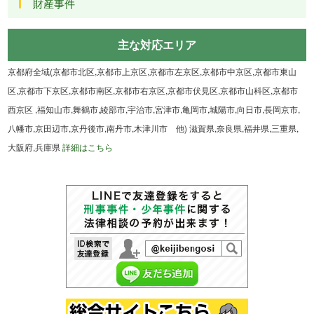
財産事件
主な対応エリア
京都府全域(京都市北区,京都市上京区,京都市左京区,京都市中京区,京都市東山
区,京都市下京区,京都市南区,京都市右京区,京都市伏見区,京都市山科区,京都市
西京区 ,福知山市,舞鶴市,綾部市,宇治市,宮津市,亀岡市,城陽市,向日市,長岡京市,
八幡市,京田辺市,京丹後市,南丹市,木津川市 他) 滋賀県,奈良県,福井県,三重県,
大阪府,兵庫県
詳細はこちら