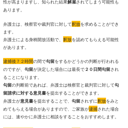
性が高まりますし、知られた結果
解雇
されてしまう可能性も
あります。
弁護士は、検察官や裁判官に対して
釈放
を求めることができ
ます。
弁護士による身柄開放活動で、
釈放
を認めてもらえる可能性
があります。
逮捕後７２時間
の間で
勾留
をするかどうかの判断が行われる
のですが、
勾留
が決定した場合には最長で
２０日間勾留
され
ることになります。
勾留
の判断前であれば、弁護士は検察官と裁判官に対して
勾
留請求に対する意見書
を提出することができます。
弁護士が
意見書
を提出することで、
勾留
されずに
釈放
をみと
めてもらえる場合がありますので、ご家族が
逮捕
された場合
には、速やかに弁護士に相談をすることをおすすめします。