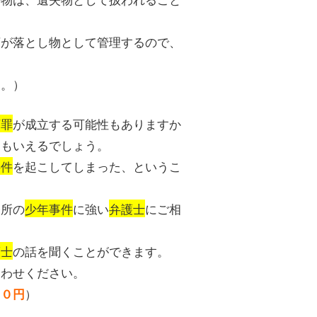
店が落とし物として管理するので、
す。）
領罪
が成立する可能性もありますか
ともいえるでしょう。
事件
を起こしてしまった、というこ
務所の
少年事件
に強い
弁護士
にご相
護士
の話を聞くことができます。
合わせください。
）
００円