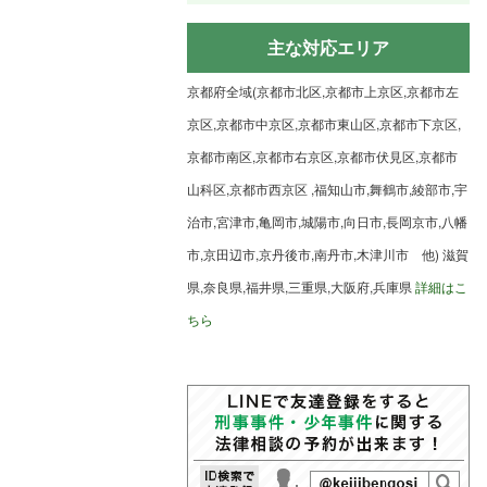
主な対応エリア
京都府全域(京都市北区,京都市上京区,京都市左
京区,京都市中京区,京都市東山区,京都市下京区,
京都市南区,京都市右京区,京都市伏見区,京都市
山科区,京都市西京区 ,福知山市,舞鶴市,綾部市,宇
治市,宮津市,亀岡市,城陽市,向日市,長岡京市,八幡
市,京田辺市,京丹後市,南丹市,木津川市 他) 滋賀
県,奈良県,福井県,三重県,大阪府,兵庫県
詳細はこ
ちら