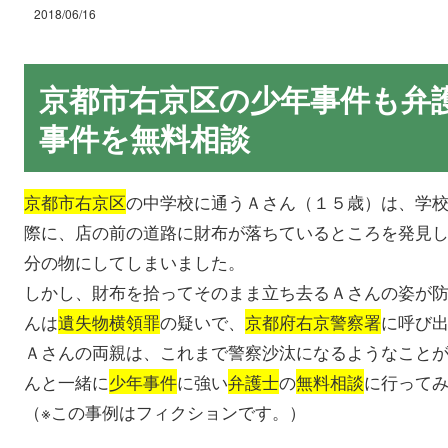
2018/06/16
京都市右京区の少年事件も弁
事件を無料相談
京都市右京区
の中学校に通うＡさん（１５歳）は、学
際に、店の前の道路に財布が落ちているところを発見
分の物にしてしまいました。
しかし、財布を拾ってそのまま立ち去るＡさんの姿が
んは
遺失物横領罪
の疑いで、
京都府右京警察署
に呼び
Ａさんの両親は、これまで警察沙汰になるようなこと
んと一緒に
少年事件
に強い
弁護士
の
無料相談
に行って
（※この事例はフィクションです。）