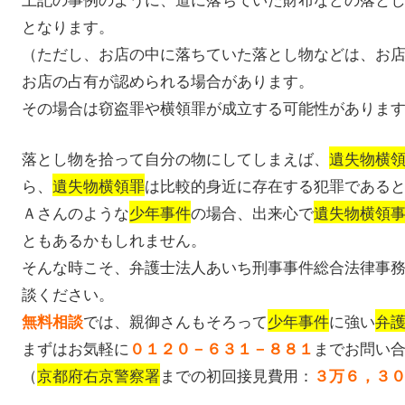
となります。
（ただし、お店の中に落ちていた落とし物などは、お
お店の占有が認められる場合があります。
その場合は窃盗罪や横領罪が成立する可能性がありま
落とし物を拾って自分の物にしてしまえば、
遺失物横
ら、
遺失物横領罪
は比較的身近に存在する犯罪である
Ａさんのような
少年事件
の場合、出来心で
遺失物横領
ともあるかもしれません。
そんな時こそ、弁護士法人あいち刑事事件総合法律事
談ください。
では、親御さんもそろって
少年事件
に強い
弁
無料相談
まずはお気軽に
までお問い
０１２０－６３１－８８１
（
京都府右京警察署
までの初回接見費用：
３万６，３