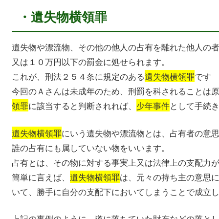
・遺失物横領罪
遺失物や漂流物、その他の他人の占有を離れた他人の
又は１０万円以下の罰金に処せられます。
これが、刑法２５４条に規定のある
遺失物横領罪
です
今回のＡさんは未成年のため、刑罰を科されることは
領罪
に該当すると判断されれば、
少年事件
として手続
遺失物横領罪
にいう遺失物や漂流物とは、占有者の意
誰の占有にも属していない物をいいます。
占有とは、その物に対する事実上又は法律上の支配力
簡単に言えば、
遺失物横領罪
は、元々の持ち主の意思
いて、勝手に自分の支配下においてしまうことで成立
上記の事例のように、道に落ちていた財布などの落と