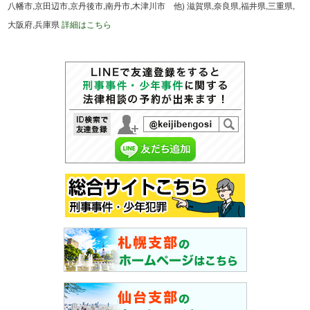
八幡市,京田辺市,京丹後市,南丹市,木津川市 他) 滋賀県,奈良県,福井県,三重県,
大阪府,兵庫県
詳細はこちら