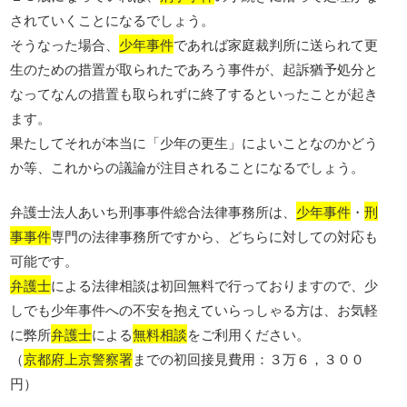
されていくことになるでしょう。
そうなった場合、
少年事件
であれば家庭裁判所に送られて更
生のための措置が取られたであろう事件が、起訴猶予処分と
なってなんの措置も取られずに終了するといったことが起き
ます。
果たしてそれが本当に「少年の更生」によいことなのかどう
か等、これからの議論が注目されることになるでしょう。
弁護士法人あいち刑事事件総合法律事務所は、
少年事件
・
刑
事事件
専門の法律事務所ですから、どちらに対しての対応も
可能です。
弁護士
による法律相談は初回無料で行っておりますので、少
しでも少年事件への不安を抱えていらっしゃる方は、お気軽
に弊所
弁護士
による
無料相談
をご利用ください。
（
京都府上京警察署
までの初回接見費用：３万６，３００
円）