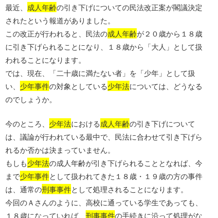
最近、
成人年齢
の引き下げについての民法改正案が閣議決定
されたという報道がありました。
この改正が行われると、民法の
成人年齢
が２０歳から１８歳
に引き下げられることになり、１８歳から「大人」として扱
われることになります。
では、現在、「二十歳に満たない者」を「少年」として扱
い、
少年事件
の対象としている
少年法
については、どうなる
のでしょうか。
今のところ、
少年法
における
成人年齢
の引き下げについて
は、議論が行われている最中で、民法に合わせて引き下げら
れるか否かは決まっていません。
もしも
少年法
の成人年齢が引き下げられることとなれば、今
まで
少年事件
として扱われてきた１８歳・１９歳の方の事件
は、通常の
刑事事件
として処理されることになります。
今回のＡさんのように、高校に通っている学生であっても、
１８歳になっていれば、
刑事事件
の手続きに沿って処理がな