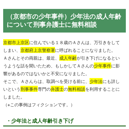
（京都市の少年事件）少年法の成人年齢
について刑事弁護士に無料相談
京都市上京区
に住んでいる１８歳のＡさんは、万引きをして
しまい、
京都府上京警察署
に呼ばれることになりました。
Ａさんとその両親は、最近、
成人年齢
が引き下げになるとい
うような話を聞いたため、もしかしてＡさんの
少年事件
に影
響があるのではないかと不安になりました。
そこで、Ａさんらは、取調べを受ける前に、
少年法
にも詳し
いという
刑事事件
専門の
弁護士
の
無料相談
を利用することに
しました。
（※この事例はフィクションです。）
・少年法と成人年齢引き下げ