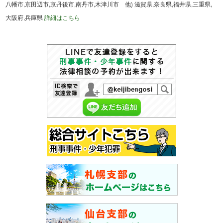
八幡市,京田辺市,京丹後市,南丹市,木津川市 他) 滋賀県,奈良県,福井県,三重県,
大阪府,兵庫県
詳細はこちら