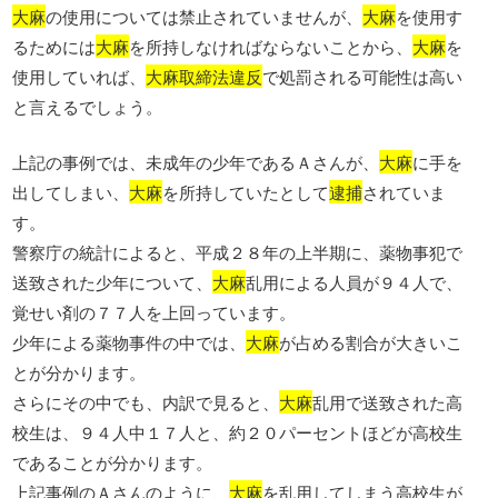
大麻
の使用については禁止されていませんが、
大麻
を使用す
るためには
大麻
を所持しなければならないことから、
大麻
を
使用していれば、
大麻取締法違反
で処罰される可能性は高い
と言えるでしょう。
上記の事例では、未成年の少年であるＡさんが、
大麻
に手を
出してしまい、
大麻
を所持していたとして
逮捕
されていま
す。
警察庁の統計によると、平成２８年の上半期に、薬物事犯で
送致された少年について、
大麻
乱用による人員が９４人で、
覚せい剤の７７人を上回っています。
少年による薬物事件の中では、
大麻
が占める割合が大きいこ
とが分かります。
さらにその中でも、内訳で見ると、
大麻
乱用で送致された高
校生は、９４人中１７人と、約２０パーセントほどが高校生
であることが分かります。
上記事例のＡさんのように、
大麻
を乱用してしまう高校生が