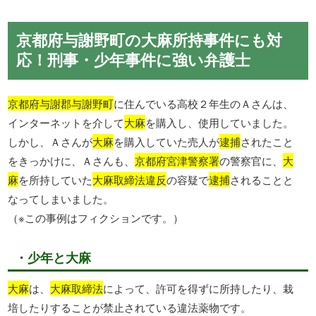
京都府与謝野町の大麻所持事件にも対
応！刑事・少年事件に強い弁護士
京都府与謝郡与謝野町
に住んでいる高校２年生のＡさんは、
インターネットを介して
大麻
を購入し、使用していました。
しかし、Ａさんが
大麻
を購入していた売人が
逮捕
されたこと
をきっかけに、Ａさんも、
京都府宮津警察署
の警察官に、
大
麻
を所持していた
大麻取締法違反
の容疑で
逮捕
されることと
なってしまいました。
（※この事例はフィクションです。）
・少年と大麻
大麻
は、
大麻取締法
によって、許可を得ずに所持したり、栽
培したりすることが禁止されている違法薬物です。