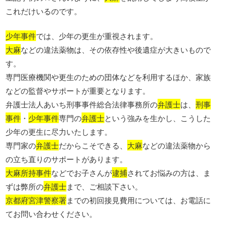
これだけいるのです。
少年事件
では、少年の更生が重視されます。
大麻
などの違法薬物は、その依存性や後遺症が大きいもので
す。
専門医療機関や更生のための団体などを利用するほか、家族
などの監督やサポートが重要となります。
弁護士法人あいち刑事事件総合法律事務所の
弁護士
は、
刑事
事件
・
少年事件
専門の
弁護士
という強みを生かし、こうした
少年の更生に尽力いたします。
専門家の
弁護士
だからこそできる、
大麻
などの違法薬物から
の立ち直りのサポートがあります。
大麻所持事件
などでお子さんが
逮捕
されてお悩みの方は、ま
ずは弊所の
弁護士
まで、ご相談下さい。
京都府宮津警察署
までの初回接見費用については、お電話に
てお問い合わせください。