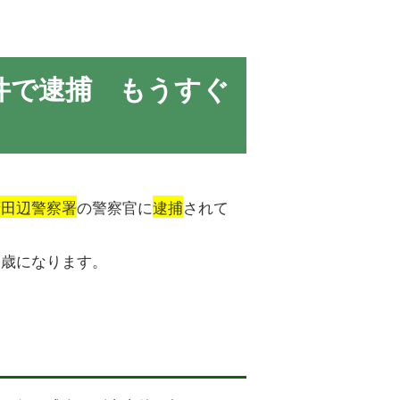
件で逮捕 もうすぐ
府田辺警察署
の警察官に
逮捕
されて
０歳になります。