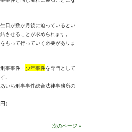
誕生日が数か月後に迫っているとい
終結させることが求められます。
ドをもって行っていく必要がありま
、刑事事件・
少年事件
を専門として
ます。
人あいち刑事事件総合法律事務所の
０円）
次のページ »