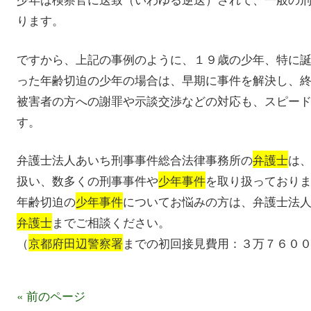
ります。
ですから、上記の事例のように、１９歳の少年、特に
った年齢切迫の少年の場合は、早期に事件を解決し、
被害者の方への謝罪や示談交渉などの対応も、スピー
す。
弁護士法人あいち刑事事件総合法律事務所の
弁護士
は
扱い、数多くの刑事事件や
少年事件
を取り扱っており
年齢切迫の
少年事件
についてお悩みの方は、弁護士法
弁護士
までご相談ください。
（
京都府田辺警察署
までの初回接見費用：３万７６０
« 前のページ