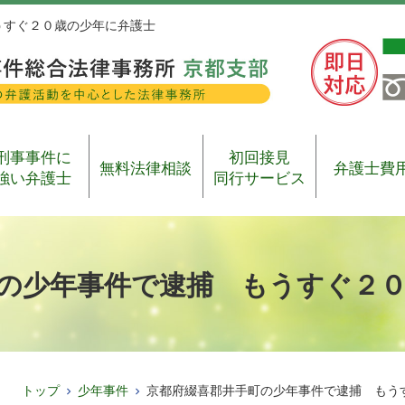
うすぐ２０歳の少年に弁護士
刑事事件に
初回接見
無料法律相談
弁護士費
強い弁護士
同行サービス
の少年事件で逮捕 もうすぐ２
トップ
少年事件
京都府綴喜郡井手町の少年事件で逮捕 もう