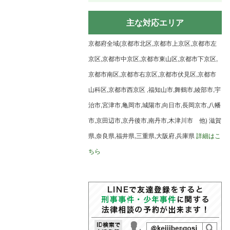
主な対応エリア
京都府全域(京都市北区,京都市上京区,京都市左
京区,京都市中京区,京都市東山区,京都市下京区,
京都市南区,京都市右京区,京都市伏見区,京都市
山科区,京都市西京区 ,福知山市,舞鶴市,綾部市,宇
治市,宮津市,亀岡市,城陽市,向日市,長岡京市,八幡
市,京田辺市,京丹後市,南丹市,木津川市 他) 滋賀
県,奈良県,福井県,三重県,大阪府,兵庫県
詳細はこ
ちら