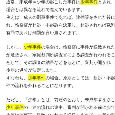
通常、未成年＝少年の起こした事件は
少年事件
とされ
場合とは異なる流れで進んでいきます。
例えば、成人の刑事事件であれば、逮捕等をされた後
れ、検察官が起訴・不起訴を決定し、起訴されれば裁
有罪であれば刑罰が言い渡されます。
しかし、
少年事件
の場合は、検察官に事件が送致され
が送致され、家庭裁判所調査官による調査が行われる
そして、その調査の結果などをもとに、審判が開かれ
少年の処分が決定します。
すなわち、
少年事件
の場合、原則としては、起訴・不
件の流れを外れることになります。
ただし、「少年」とは、前述のとおり、未成年者をさ
少年事件
の一連の流れの途中、審判が開かれる前に少
少年は検察官に送致（いわゆる逆送）されて、一般の