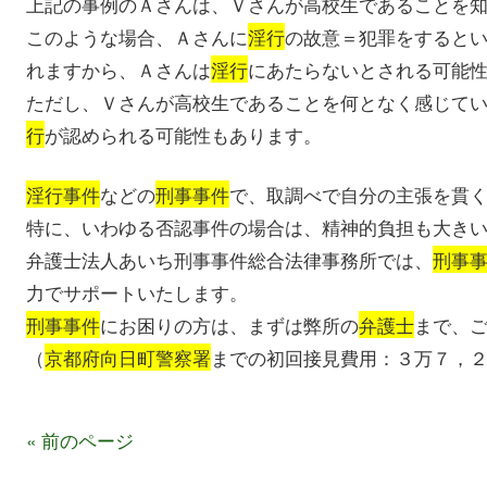
上記の事例のＡさんは、Ｖさんが高校生であることを
このような場合、Ａさんに
淫行
の故意＝犯罪をすると
れますから、Ａさんは
淫行
にあたらないとされる可能
ただし、Ｖさんが高校生であることを何となく感じて
行
が認められる可能性もあります。
淫行事件
などの
刑事事件
で、取調べで自分の主張を貫
特に、いわゆる否認事件の場合は、精神的負担も大き
弁護士法人あいち刑事事件総合法律事務所では、
刑事
力でサポートいたします。
刑事事件
にお困りの方は、まずは弊所の
弁護士
まで、
（
京都府向日町警察署
までの初回接見費用：３万７，
« 前のページ