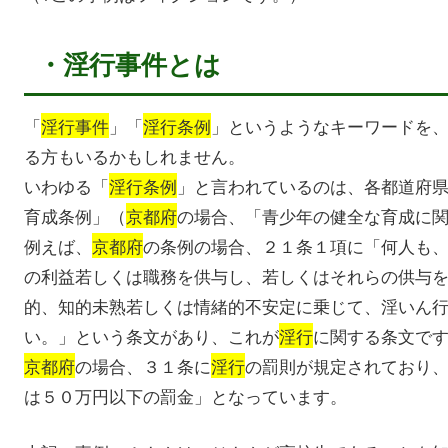
・淫行事件とは
「
淫行事件
」「
淫行条例
」というようなキーワードを
る方もいるかもしれません。
いわゆる「
淫行条例
」と言われているのは、各都道府
育成条例」（
京都府
の場合、「青少年の健全な育成に
例えば、
京都府
の条例の場合、２１条１項に「何人も
の利益若しくは職務を供与し、若しくはそれらの供与
的、知的未熟若しくは情緒的不安定に乗じて、淫いん
い。」という条文があり、これが
淫行
に関する条文で
京都府
の場合、３１条に
淫行
の罰則が規定されており
は５０万円以下の罰金」となっています。