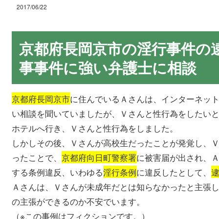
2017/06/22
京都府長岡京市の淫行事件の
事事件に強い弁護士に相談
京都府長岡京市
に住んでいるＡさんは、インターネッ
い相談を聞いていましたが、Ｖさんと性行為をしたい
ホテルへ行き、Ｖさんと性行為をしました。
しかしその後、Ｖさんが高校生だったことが発覚し、
ったことで、
京都府向日町警察署
に被害届が出され、
する条例違反、いわゆる
淫行条例
に違反したとして、
Ａさんは、Ｖさんが未成年だとは知らなかったと主張
の主張ができるのか不安でいます。
（※この事例はフィクションです。）