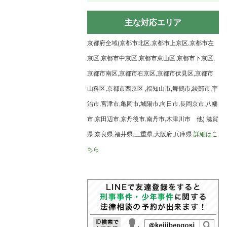
主な対応エリア
京都府全域(京都市北区,京都市上京区,京都市左
京区,京都市中京区,京都市東山区,京都市下京区,
京都市南区,京都市右京区,京都市伏見区,京都市
山科区,京都市西京区 ,福知山市,舞鶴市,綾部市,宇
治市,宮津市,亀岡市,城陽市,向日市,長岡京市,八幡
市,京田辺市,京丹後市,南丹市,木津川市 他) 滋賀
県,奈良県,福井県,三重県,大阪府,兵庫県
詳細はこ
ちら