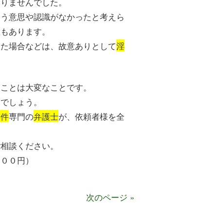
知りませんでした。
いう意思や認識がなかったと考えら
性もあります。
いた場合などは、故意ありとして
淫
くことは大変なことです。
いでしょう。
事件
専門の
弁護士
が、依頼者様を全
ご相談ください。
２００円）
次のページ »