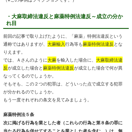
・大麻取締法違反と麻薬特例法違反～成立の分か
れ目
前回の記事で取り上げたように、「麻薬」特例法違反という
通称ではありますが、
大麻輸入
行為等も
麻薬特例法違反
とな
りえます。
では、Ａさんのように
大麻
を輸入した場合に、
大麻取締法違
反
が成立した場合と
麻薬特例法違反
が成立した場合で何が異
なってくるのでしょうか。
そもそも、この２つの犯罪は、どういった点で成立する犯罪
が分かれるのでしょうか。
もう一度それぞれの条文を見てみましょう。
麻薬特例法５条
次に掲げる行為を業とした者（これらの行為と第８条の罪に
当たる行為を併せてすることを業とした者を含む。）は、無