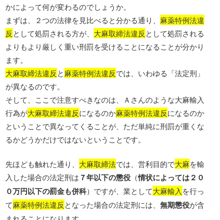
かによって何が変わるのでしょうか。
まずは、２つの法律を見比べると分かる通り、
麻薬特例法違
反
として処罰される方が、
大麻取締法違反
として処罰される
よりもより厳しく重い刑罰を受けることになることが分かり
ます。
大麻取締法違反
と
麻薬特例法違反
では、いわゆる「法定刑」
が異なるのです。
そして、ここで注意すべきなのは、Ａさんのような大麻輸入
行為が
大麻取締法違反
になるのか
麻薬特例法違反
になるのか
ということで異なってくることが、ただ単純に刑罰が重くな
るかどうかだけではないということです。
先ほども触れた通り、
大麻取締法
では、営利目的で
大麻
を輸
入した場合の法定刑は
７年以下の懲役
（
情状によっては２０
０万円以下の罰金も併科
）ですが、業として
大麻輸入
を行っ
て
麻薬特例法違反
となった場合の法定刑には、
無期懲役
が含
まれることになります。