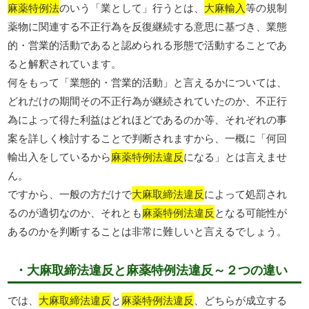
麻薬特例法
のいう「業として」行うとは、
大麻輸入
等の規制
薬物に関連する不正行為を反復継続する意思に基づき、業態
的・営業的活動であると認められる形態で活動することであ
ると解釈されています。
何をもって「業態的・営業的活動」と言えるかについては、
どれだけの期間その不正行為が継続されていたのか、不正行
為によって得た利益はどれほどであるのか等、それぞれの事
案を詳しく検討することで判断されますから、一概に「何回
輸出入をしているから
麻薬特例法違反
になる」とは言えませ
ん。
ですから、一般の方だけで
大麻取締法違反
によって処罰され
るのが適切なのか、それとも
麻薬特例法違反
となる可能性が
あるのかを判断することは非常に難しいと言えるでしょう。
・大麻取締法違反と麻薬特例法違反～２つの違い
では、
大麻取締法違反
と
麻薬特例法違反
、どちらが成立する