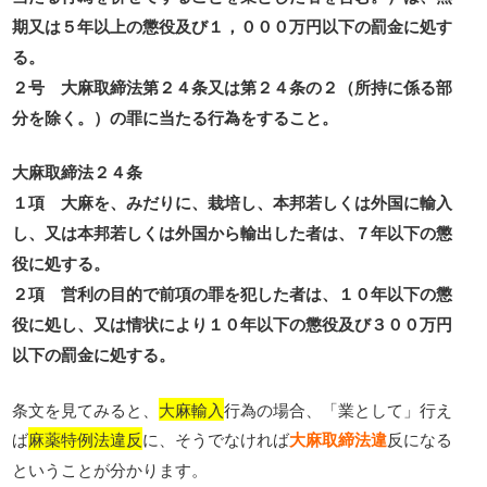
期又は５年以上の懲役及び１，０００万円以下の罰金に処す
る。
２号 大麻取締法第２４条又は第２４条の２（所持に係る部
分を除く。）の罪に当たる行為をすること。
大麻取締法２４条
１項 大麻を、みだりに、栽培し、本邦若しくは外国に輸入
し、又は本邦若しくは外国から輸出した者は、７年以下の懲
役に処する。
２項 営利の目的で前項の罪を犯した者は、１０年以下の懲
役に処し、又は情状により１０年以下の懲役及び３００万円
以下の罰金に処する。
条文を見てみると、
大麻輸入
行為の場合、「業として」行え
ば
麻薬特例法違反
に、そうでなければ
大麻取締法違
反になる
ということが分かります。