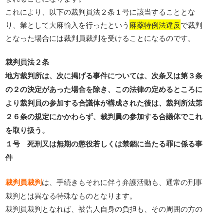
これにより、以下の裁判員法２条１号に該当することとな
り、業として大麻輸入を行ったという
麻薬特例法違反
で裁判
となった場合には裁判員裁判を受けることになるのです。
裁判員法２条
地方裁判所は、次に掲げる事件については、次条又は第３条
の２の決定があった場合を除き、この法律の定めるところに
より裁判員の参加する合議体が構成された後は、裁判所法第
２６条の規定にかかわらず、裁判員の参加する合議体でこれ
を取り扱う。
１号 死刑又は無期の懲役若しくは禁錮に当たる罪に係る事
件
裁判員裁判
は、手続きもそれに伴う弁護活動も、通常の刑事
裁判とは異なる特殊なものとなります。
裁判員裁判となれば、被告人自身の負担も、その周囲の方の