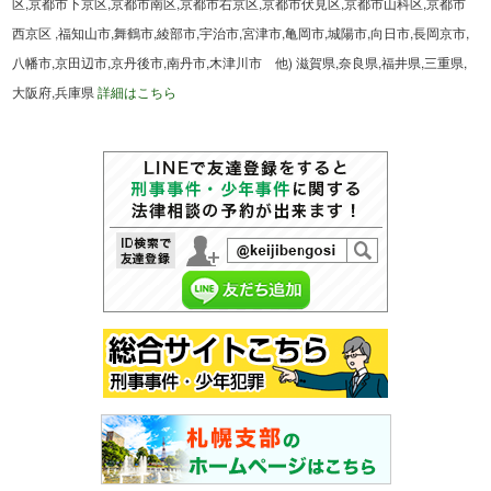
区,京都市下京区,京都市南区,京都市右京区,京都市伏見区,京都市山科区,京都市
西京区 ,福知山市,舞鶴市,綾部市,宇治市,宮津市,亀岡市,城陽市,向日市,長岡京市,
八幡市,京田辺市,京丹後市,南丹市,木津川市 他) 滋賀県,奈良県,福井県,三重県,
大阪府,兵庫県
詳細はこちら