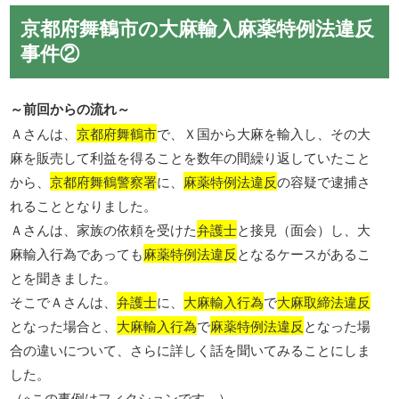
京都府舞鶴市の大麻輸入麻薬特例法違反
事件②
～前回からの流れ～
Ａさんは、
京都府舞鶴市
で、Ｘ国から大麻を輸入し、その大
麻を販売して利益を得ることを数年の間繰り返していたこと
から、
京都府舞鶴警察署
に、
麻薬特例法違反
の容疑で逮捕さ
れることとなりました。
Ａさんは、家族の依頼を受けた
弁護士
と接見（面会）し、大
麻輸入行為であっても
麻薬特例法違反
となるケースがあるこ
とを聞きました。
そこでＡさんは、
弁護士
に、
大麻輸入行為
で
大麻取締法違反
となった場合と、
大麻輸入行為
で
麻薬特例法違反
となった場
合の違いについて、さらに詳しく話を聞いてみることにしま
した。
（※この事例はフィクションです。）