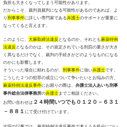
負担も大きくなってしまう可能性があります。
だからこそ、裁判員裁判になる可能性があるのであれば、よ
り
刑事事件
に詳しい専門家である
弁護士
のサポートが重要に
なってくると言えます。
このように、
大麻取締法違反
となるのか、それとも
麻薬特例
法違反
となるのかは、その規定されている刑罰の重さが大き
く異なるだけでなく、裁判の手続きがどのようなものになる
のかにも影響します。
そういった場合に頼れるのが、
刑事事件
に強い
弁護士
です。
こうした２つの犯罪の成立について争いたいとお悩みの方、
麻薬特例法違反事件
にお困りの際は、
弁護士法人あいち刑事
事件総合法律事務所
の
弁護士
までご相談ください。
２４時間いつでも０１２０－６３１
お問い合わせは
－８８１
にて受け付けています。
次回の記事では、麻薬特例法違反事件で考えうる処分につい