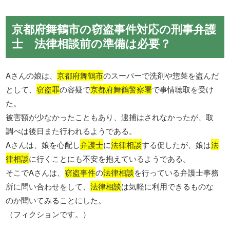
京都府舞鶴市の窃盗事件対応の刑事弁護
士 法律相談前の準備は必要？
Aさんの娘は、
京都府舞鶴市
のスーパーで洗剤や惣菜を盗んだ
として、
窃盗罪
の容疑で
京都府舞鶴警察署
で事情聴取を受け
た。
被害額が少なかったこともあり、逮捕はされなかったが、取
調べは後日また行われるようである。
Aさんは、娘を心配し
弁護士
に
法律相談
する促したが、娘は
法
律相談
に行くことにも不安を抱えているようである。
そこでAさんは、
窃盗事件
の
法律相談
を行っている弁護士事務
所に問い合わせをして、
法律相談
は気軽に利用できるものな
のか聞いてみることにした。
（フィクションです。）