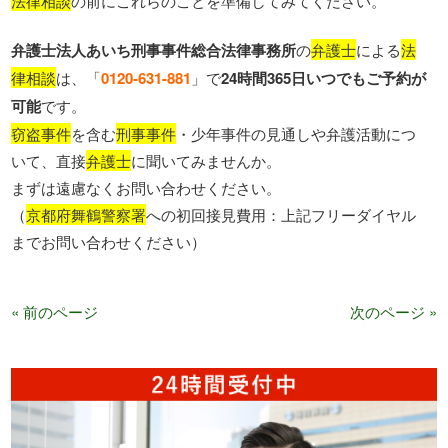
法律相談
の前にこれらのことを準備してみてください。
弁護士法人あいち刑事事件総合法律事務所
の
弁護士
による
法
律相談
は、「
0120-631-881
」で
24時間365日いつでもご予約が
可能
です。
窃盗事件
を含む
刑事事件
・少年事件の見通しや弁護活動につ
いて、直接
弁護士
に聞いてみませんか。
まずは遠慮なくお問い合わせください。
（
京都府舞鶴警察署
への初回接見費用：上記フリーダイヤル
までお問い合わせください）
« 前のページ
次のページ »