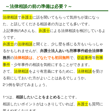
～法律相談の前の準備は必要？～
法律相談
で
弁護士
に話を聞いてもらって気持ちが楽になっ
た、と話してくださる相談者の方はとても多いです。
上記事例のAさんも、
弁護士
による法律相談を検討しているよ
うです。
弁護士
の
法律相談
と聞くと、少し壁を感じる方もいらっしゃ
るかもしれませんが、
弁護士法人あいち刑事事件総合法律事
務所
の
法律相談は、どなたでも初回無料
で、
窃盗事件
等
刑事
事件
・少年事件の相談を気軽にすることができます。
さて、
法律相談
をより有意義にするために、
法律相談
を受け
る前にしておいた方がよいことはあるでしょうか。
2つ例を挙げてみましょう。
1つは、
相談したいことをまとめる
ことです。
相談したいポイントがはっきりしていれば、
弁護士
も質問に
答えやすくなります。