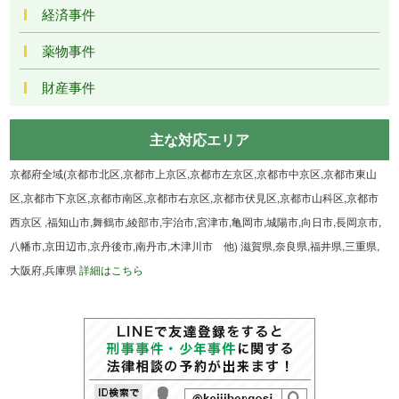
経済事件
薬物事件
財産事件
主な対応エリア
京都府全域(京都市北区,京都市上京区,京都市左京区,京都市中京区,京都市東山
区,京都市下京区,京都市南区,京都市右京区,京都市伏見区,京都市山科区,京都市
西京区 ,福知山市,舞鶴市,綾部市,宇治市,宮津市,亀岡市,城陽市,向日市,長岡京市,
八幡市,京田辺市,京丹後市,南丹市,木津川市 他) 滋賀県,奈良県,福井県,三重県,
大阪府,兵庫県
詳細はこちら