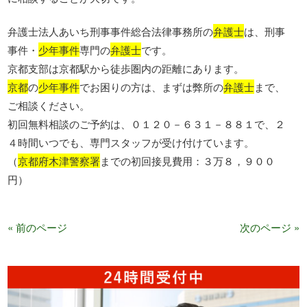
弁護士法人あいち刑事事件総合法律事務所の
弁護士
は、刑事
事件・
少年事件
専門の
弁護士
です。
京都支部は京都駅から徒歩圏内の距離にあります。
京都
の
少年事件
でお困りの方は、まずは弊所の
弁護士
まで、
ご相談ください。
初回無料相談のご予約は、０１２０－６３１－８８１で、２
４時間いつでも、専門スタッフが受け付けています。
（
京都府木津警察署
までの初回接見費用：３万８，９００
円）
« 前のページ
次のページ »