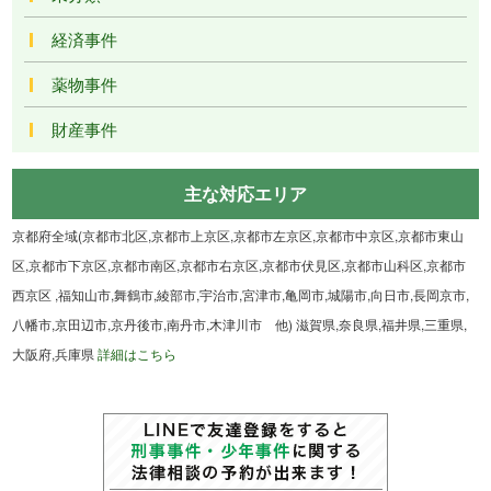
経済事件
薬物事件
財産事件
主な対応エリア
京都府全域(京都市北区,京都市上京区,京都市左京区,京都市中京区,京都市東山
区,京都市下京区,京都市南区,京都市右京区,京都市伏見区,京都市山科区,京都市
西京区 ,福知山市,舞鶴市,綾部市,宇治市,宮津市,亀岡市,城陽市,向日市,長岡京市,
八幡市,京田辺市,京丹後市,南丹市,木津川市 他) 滋賀県,奈良県,福井県,三重県,
大阪府,兵庫県
詳細はこちら