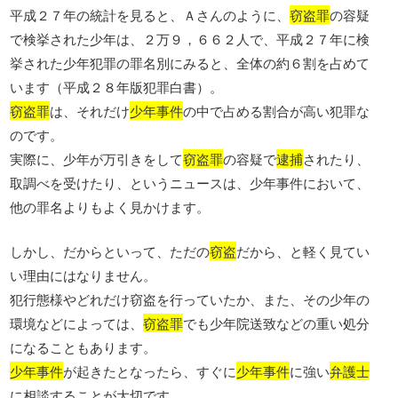
平成２７年の統計を見ると、Ａさんのように、
窃盗罪
の容疑
で検挙された少年は、２万９，６６２人で、平成２７年に検
挙された少年犯罪の罪名別にみると、全体の約６割を占めて
います（平成２８年版犯罪白書）。
窃盗罪
は、それだけ
少年事件
の中で占める割合が高い犯罪な
のです。
実際に、少年が万引きをして
窃盗罪
の容疑で
逮捕
されたり、
取調べを受けたり、というニュースは、少年事件において、
他の罪名よりもよく見かけます。
しかし、だからといって、ただの
窃盗
だから、と軽く見てい
い理由にはなりません。
犯行態様やどれだけ窃盗を行っていたか、また、その少年の
環境などによっては、
窃盗罪
でも少年院送致などの重い処分
になることもあります。
少年事件
が起きたとなったら、すぐに
少年事件
に強い
弁護士
に相談することが大切です。