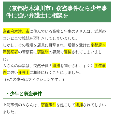
（京都府木津川市）窃盗事件なら少年事
件に強い弁護士に相談を
京都府木津川市
に住んでいる高校１年生のＡさんは、近所の
コンビニで雑誌を万引きしてしまいました。
しかし、その現場を店員に目撃され、通報を受けた
京都府木
津警察署
の警察官に
窃盗罪
の容疑で
逮捕
されてしまいまし
た。
Ａさんの両親は、突然子供の
逮捕
を聞かされ、すぐに
少年事
件
に強い
弁護士
に相談に行くことにしました。
（※この事例はフィクションです。）
・少年と窃盗事件
上記事例のＡさんは、
窃盗事件
を起こして
逮捕
されてしまい
ました。