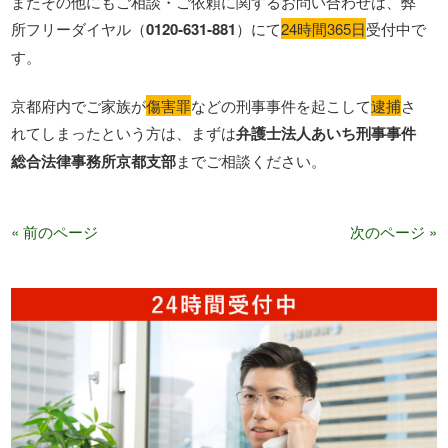
またその他にもご相談・ご依頼に関するお問い合わせは、弊
所フリーダイヤル（
0120‐631‐881
）にて
24時間365日
受付中で
す。
京都府内でご家族が
傷害罪
などの刑事事件を起こして
逮捕
さ
れてしまったという方は、まずは
弁護士法人あいち刑事事件
総合法律事務所京都支部
までご相談ください。
« 前のページ
次のページ »