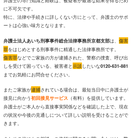
弁護士の専門知識と経験は、被疑者が最適な結果を得るため
に不可欠です。
特に、法律や手続きに詳しくない方にとって、弁護士のサポ
ートは心強い味方となります。
弁護士法人あいち刑事事件総合法律事務所京都支部
は、
傷害
罪
をはじめとする刑事事件に精通した法律事務所です。
傷害罪
などでご家族の方が逮捕された、警察の捜査、呼び出
しを受けて困っている、被害者と
示談
したいな
0120‐631‐881
までお気軽にお問合せください。
またご家族が
逮捕
されている場合は、最短当日中に弁護士が
接見に向かう
初回接見サービス
（有料）を提供しています。
弁護士がご本人から直接事実関係などを確認した上で、現在
の状況や今後の見通しについて詳しい説明を受けることがで
きます。