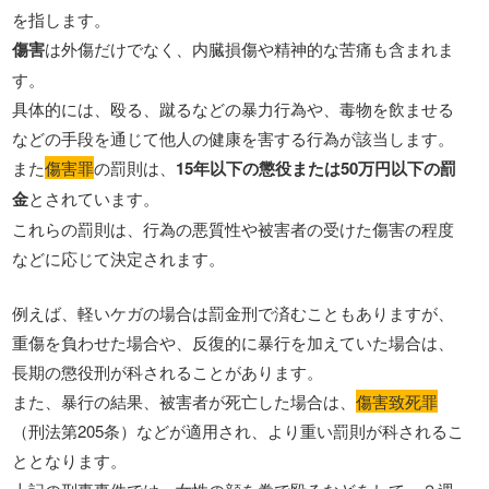
を指します。
傷害
は外傷だけでなく、内臓損傷や精神的な苦痛も含まれま
す。
具体的には、殴る、蹴るなどの暴力行為や、毒物を飲ませる
などの手段を通じて他人の健康を害する行為が該当します。
また
傷害罪
の罰則は、
15年以下の懲役または50万円以下の罰
金
とされています。
これらの罰則は、行為の悪質性や被害者の受けた傷害の程度
などに応じて決定されます。
例えば、軽いケガの場合は罰金刑で済むこともありますが、
重傷を負わせた場合や、反復的に暴行を加えていた場合は、
長期の懲役刑が科されることがあります。
また、暴行の結果、被害者が死亡した場合は、
傷害致死罪
（刑法第205条）などが適用され、より重い罰則が科されるこ
ととなります。