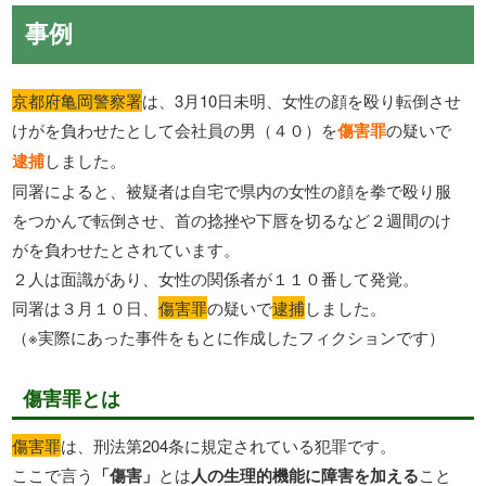
事例
京都府亀岡警察署
は、3月10日未明、女性の顔を殴り転倒させ
けがを負わせたとして会社員の男（４０）を
傷害罪
の疑いで
逮捕
しました。
同署によると、被疑者は自宅で県内の女性の顔を拳で殴り服
をつかんで転倒させ、首の捻挫や下唇を切るなど２週間のけ
がを負わせたとされています。
２人は面識があり、女性の関係者が１１０番して発覚。
同署は３月１０日、
傷害罪
の疑いで
逮捕
しました。
（※実際にあった事件をもとに作成したフィクションです）
傷害罪とは
傷害罪
は、刑法第204条に規定されている犯罪です。
ここで言う
「傷害」
とは
人の生理的機能に障害を加える
こと