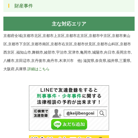
財産事件
主な対応エリア
京都府全域(京都市北区,京都市上京区,京都市左京区,京都市中京区,京都市東山
区,京都市下京区,京都市南区,京都市右京区,京都市伏見区,京都市山科区,京都市
西京区 ,福知山市,舞鶴市,綾部市,宇治市,宮津市,亀岡市,城陽市,向日市,長岡京市,
八幡市,京田辺市,京丹後市,南丹市,木津川市 他) 滋賀県,奈良県,福井県,三重県,
大阪府,兵庫県
詳細はこちら