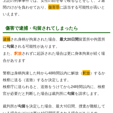
上記の刑事事件では、女性の顔を拳で殴るなどをして、２週
間のけがを負わせており、
傷害罪
に該当する可能性が高いと
いえます。
傷害で逮捕・勾留されてしまったら
逮捕
され身柄が拘束された場合、
最大20日間
留置所や拘置所
に
勾留
される可能性があります。
また、
釈放
されずに起訴された場合は更に身体拘束が続く場
合があります
警察は身柄拘束した時から48時間以内に解放（
釈放
）するか
検察に送る（送致）するか決定します。
検察庁に送られると、送致をうけてから24時間以内に、検察
官が必要だと判断した場合は裁判所に
勾留
を請求します。
裁判所が
勾留
を決定した場合、最大10日間、捜査が難航して
いる場合などには更に10日間延長される場合があります。