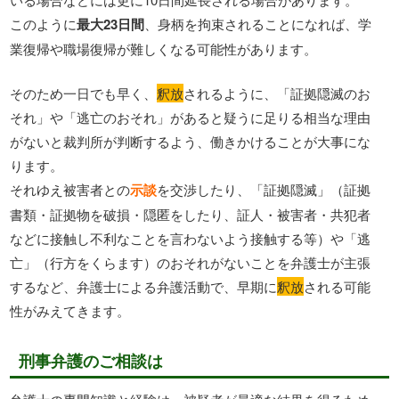
このように
最大23日間
、身柄を拘束されることになれば、学
業復帰や職場復帰が難しくなる可能性があります。
そのため一日でも早く、
釈放
されるように、「証拠隠滅のお
それ」や「逃亡のおそれ」があると疑うに足りる相当な理由
がないと裁判所が判断するよう、働きかけることが大事にな
ります。
それゆえ被害者との
示談
を交渉したり、「証拠隠滅」（証拠
書類・証拠物を破損・隠匿をしたり、証人・被害者・共犯者
などに接触し不利なことを言わないよう接触する等）や「逃
亡」（行方をくらます）のおそれがないことを弁護士が主張
するなど、弁護士による弁護活動で、早期に
釈放
される可能
性がみえてきます。
刑事弁護のご相談は