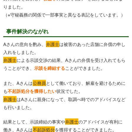
りました。
（※守秘義務の関係で一部事実と異なる表記をしています。）
事件解決のながれ
Aさんの意向を酌み、
弁護士
は被害のあった店舗に弁償の申し
入れをしました。
弁護士
による示談交渉の結果、Aさんの弁償を受け入れてもら
うことができ、
示談を締結する
ことができました。
また、Aさんは
公務員
として働いており、解雇を避けるために
も
不起訴処分を獲得したい
状況でした。
弁護士
はAさんに親身になって、取調べ時でのアドバイスなど
も行いました。
結果として、示談締結の事実や
弁護士
のアドバイスが有利に
働き、Aさんは
不起訴処分
を獲得することができました。