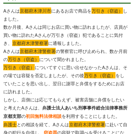
Aさんは
京都府木津川市
にあるお店で商品を
万引き（窃盗）
し
ました。
数か月後、Aさんは同じお店に買い物に訪れましたが、店員が
買い物に訪れたAさんが万引き（窃盗）犯であることに気付
き、
京都府木津警察署
に通報しました。
Aさんは
京都府木津警察署
の警察官に呼び止められ、数か月前
の
万引き（窃盗）
について聞かれました。
万引き（窃盗）
についてすぐに思い出せなかったAさんは、そ
の場では容疑を否定しましたが、その後
万引き（窃盗）
をし
ていたことを思い出し、翌日に謝罪と弁償をするためにお店
に訪れました。
しかし、店側には応じてもらえず、被害店舗に弁償をしたい
と考えたAさんは、
弁護士法人あいち刑事事件総合法律事務所
京都支部
の
初回無料法律相談
を利用することにしました。
弁護士
との相談を経て、Aさんは
京都府木津警察署
に赴いて自
身の犯行を自供し、
窃盗罪
の容疑で取調べを受けることにな