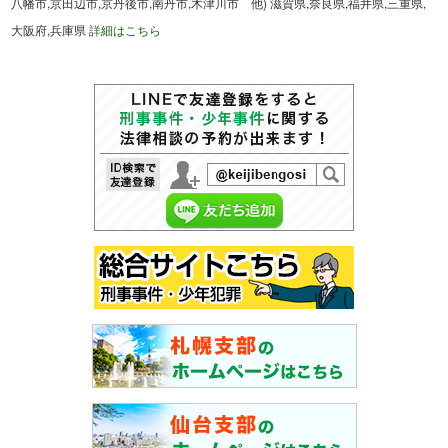
八幡市,京田辺市,京丹後市,南丹市,木津川市 他) 滋賀県,奈良県,福井県,三重県,
大阪府,兵庫県
詳細はこちら