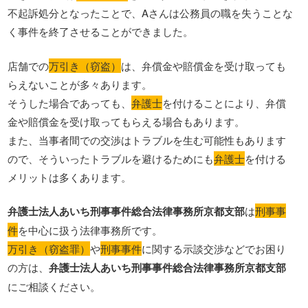
不起訴処分となったことで、Aさんは公務員の職を失うことな
く事件を終了させることができました。
店舗での
万引き（窃盗）
は、弁償金や賠償金を受け取っても
らえないことが多々あります。
そうした場合であっても、
弁護士
を付けることにより、弁償
金や賠償金を受け取ってもらえる場合もあります。
また、当事者間での交渉はトラブルを生む可能性もあります
ので、そういったトラブルを避けるためにも
弁護士
を付ける
メリットは多くあります。
弁護士法人あいち刑事事件総合法律事務所京都支部
は
刑事事
件
を中心に扱う法律事務所です。
万引き（窃盗罪）
や
刑事事件
に関する示談交渉などでお困り
の方は、
弁護士法人あいち刑事事件総合法律事務所京都支部
にご相談ください。