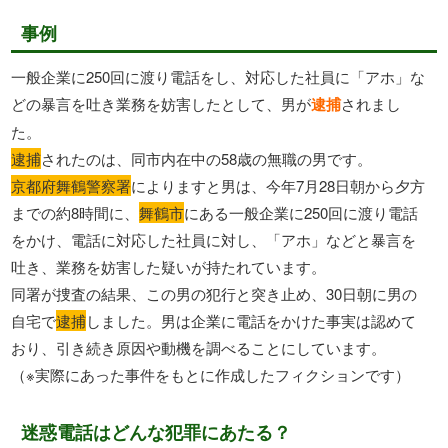
事例
一般企業に250回に渡り電話をし、対応した社員に「アホ」な
どの暴言を吐き業務を妨害したとして、男が
逮捕
されまし
た。
逮捕
されたのは、同市内在中の58歳の無職の男です。
京都府舞鶴警察署
によりますと男は、今年7月28日朝から夕方
までの約8時間に、
舞鶴市
にある一般企業に250回に渡り電話
をかけ、電話に対応した社員に対し、「アホ」などと暴言を
吐き、業務を妨害した疑いが持たれています。
同署が捜査の結果、この男の犯行と突き止め、30日朝に男の
自宅で
逮捕
しました。男は企業に電話をかけた事実は認めて
おり、引き続き原因や動機を調べることにしています。
（※実際にあった事件をもとに作成したフィクションです）
迷惑電話はどんな犯罪にあたる？