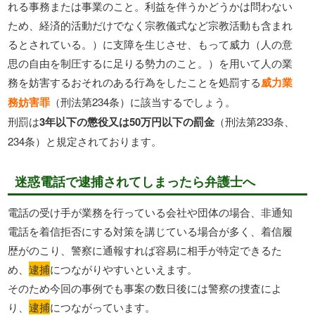
れる事務または事業のこと。利益を伴うかどうかは問わない
ため、経済的活動だけでなく宗教儀式など宗教活動も含まれ
るとされている。）に支障を生じさせ、もって威力（人の意
思の自由を制圧するに足りる勢力のこと。）を用いて人の業
務を妨害するおそれのある行為をしたことを処罰する
威力業
務妨害罪
（刑法第234条）に該当するでしょう。
刑罰は
3年以下の懲役又は50万円以下の罰金
（刑法第233条、
234条）と規定されております。
迷惑電話で逮捕されてしまったら弁護士へ
電話の受け手が業務を行っている会社や団体の場合、非通知
電話を着信拒否にする対策を講じている場合が多く、着信履
歴がのこり、警察に通報すれば容易に相手が特定できるた
め、
逮捕
につながりやすいといえます。
そのため今回の事例でも事案の数日後には警察の捜査によ
り、
逮捕
につながっています。