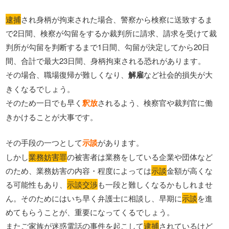
逮捕
され身柄が拘束された場合、警察から検察に送致するま
で2日間、検察が勾留をするか裁判所に請求、請求を受けて裁
判所が勾留を判断するまで1日間、勾留が決定してから20日
間、合計で最大23日間、身柄拘束される恐れがあります。
その場合、職場復帰が難しくなり、
解雇
など社会的損失が大
きくなるでしょう。
そのため一日でも早く
釈放
されるよう、検察官や裁判官に働
きかけることが大事です。
その手段の一つとして
示談
があります。
しかし
業務妨害罪
の被害者は業務をしている企業や団体など
のため、業務妨害の内容・程度によっては
示談
金額が高くな
る可能性もあり、
示談交渉
も一段と難しくなるかもしれませ
ん。そのためにはいち早く弁護士に相談し、早期に
示談
を進
めてもらうことが、重要になってくるでしょう。
またご家族が迷惑電話の事件を起こして
逮捕
されているけど