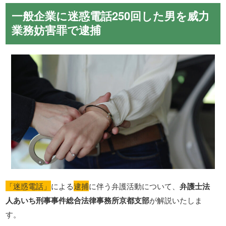
一般企業に迷惑電話250回した男を威力
業務妨害罪で逮捕
「迷惑電話」
による
逮捕
に伴う弁護活動について、
弁護士法
人あいち刑事事件総合法律事務所京都支部
が解説いたしま
す。