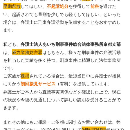
早期釈放
してほしい、
不起訴処分
を獲得して
前科
を避けた
い、起訴されても量刑を少しでも軽くしてほしい、といった
場合は、弁護士に刑事弁護活動を依頼することをおすすめし
ます。
私ども、
弁護士法人あいち刑事事件総合法律事務所京都支部
は、
威力業務妨害罪
はもちろん、様々な刑事事件の弁護活動
を担当した実績を多く持つ、刑事事件に精通した法律事務所
です。
ご家族が
逮捕
されている場合は、最短当日中に弁護士が接見
に向かう
初回接見サービス
（有料）を提供しています。
弁護士がご本人から直接事実関係などを確認した上で、現在
の状況や今後の見通しについて詳しい説明を受けることがで
きます。
またその他にもご相談・ご依頼に関するお問い合わせは、弊
所フリーダイヤル（0120‐631‐881）にて
24時間365日
受付中で