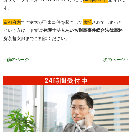
す。
京都府内
でご家族が刑事事件を起こして
逮捕
されてしまった
という方は、まずは
弁護士法人あいち刑事事件総合法律事務
所京都支部
までご相談ください。
« 前のページ
次のページ »