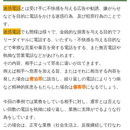
迷惑電話
とは受け手に不快感を与える広告や勧誘、嫌がらせ
などを目的に電話をかける迷惑行為、及び犯罪行為のことで
す。
迷惑電話
でも態様は様々で、金銭的な損害を与える目的でフ
リーダイヤルに電話する、いたずら・不快感を与える目的な
どで卑猥な言葉や暴言を発する電話をする、また無言電話や
執拗な営業電話などがあげられます。
その内容、相手によって罪名に違いが出てきます。
例えば相手へ危害を加える旨、またはそれに相当する内容を
発した場合は
脅迫罪
に該当し、繰り返しの電話によりうつ病
など精神的疾患をもたらした場合は
傷害罪
になるでしょう。
今回の事例では業務をしている相手に対し、通常とは言えな
い回数の電話を執拗に繰り返し、業務に支障がでるような行
為をしています。
この場合は、正常な業務（社会生活上、反復継続して行なわ