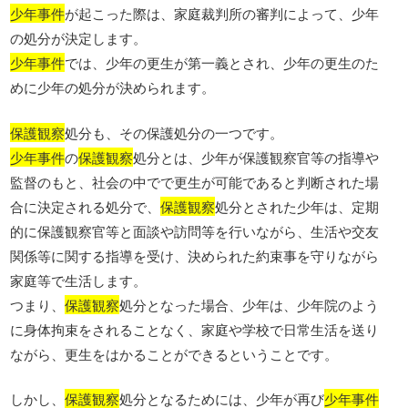
少年事件
が起こった際は、家庭裁判所の審判によって、少年
の処分が決定します。
少年事件
では、少年の更生が第一義とされ、少年の更生のた
めに少年の処分が決められます。
保護観察
処分も、その保護処分の一つです。
少年事件
の
保護観察
処分とは、少年が保護観察官等の指導や
監督のもと、社会の中でで更生が可能であると判断された場
合に決定される処分で、
保護観察
処分とされた少年は、定期
的に保護観察官等と面談や訪問等を行いながら、生活や交友
関係等に関する指導を受け、決められた約束事を守りながら
家庭等で生活します。
つまり、
保護観察
処分となった場合、少年は、少年院のよう
に身体拘束をされることなく、家庭や学校で日常生活を送り
ながら、更生をはかることができるということです。
しかし、
保護観察
処分となるためには、少年が再び
少年事件