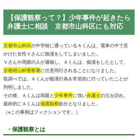
【保護観察って？】少年事件が起きたら
弁護士に相談 京都市山科区にも対応
京都市山科区
の中学校に通っているＡくんは、電車の中で見
かけた女性Ｖさんに痴漢をしてしまいました。
Ｖさんや周囲の人が通報し、Ａくんは、痴漢をしたとして、
京都府山科警察署
に任意同行されることになりました。
取調べでは、Ａくんが痴漢行為を常習的に行っていたことが
判明しました。
その後、Ａくんは両親と
少年事件
に強い
弁護士
の元を訪れ、
最終的にＡくんは
保護観察
処分となりました。
（※この事例はフィクションです。）
・保護観察とは