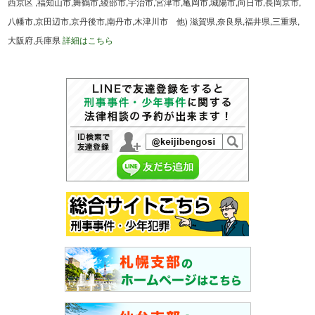
西京区 ,福知山市,舞鶴市,綾部市,宇治市,宮津市,亀岡市,城陽市,向日市,長岡京市,
八幡市,京田辺市,京丹後市,南丹市,木津川市 他) 滋賀県,奈良県,福井県,三重県,
大阪府,兵庫県
詳細はこちら