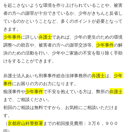
を起こさないような環境を作り上げられていることや、被害
者の方への謝罪が十分できているか、少年がきちんと反省し
ているのかということなど、多くのポイントが必要となって
きます。
少年事件
に詳しい
弁護士
であれば、少年の更生のための環境
調整への助言や、被害者の方への謝罪交渉等、
少年事件
の解
決のための活動を行い、少年やご家族の不安を取り除く手助
けをすることができます。
弁護士法人あいち刑事事件総合法律事務所の
弁護士
は、
少年
事件
にお困りの方のお力になります。
痴漢事件や
少年事件
で不安を抱えている方は、弊所の
弁護士
まで、ご相談ください。
初回のご相談は無料ですから、お気軽にご相談いただけま
す。
（
京都府山科警察署
までの初回接見費用：３万６，９００
円）