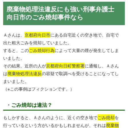
廃棄物処理法違反にも強い刑事弁護士
向日市のごみ焼却事件なら
Ａさんは、
京都府向日市
にある自宅近くの空き地で、自宅で
出た粗大ごみを焼却していました。
すると、この
ごみ焼却行為
によって大量の煙が発生してしま
いました。
その結果、近所の人が
京都府向日町警察署
に通報し、Ａさん
は
廃棄物処理法違反
の容疑で取調べを受けることになってし
まいました。
（※この事例はフィクションです。）
・ごみ焼却は違法？
もしかすると、Ａさんのように、近くの空き地で
ごみ焼却
を
行っているという方がいるかもしれませんが、それは
廃棄物