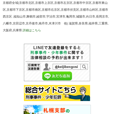
京都府全域(京都市北区,京都市上京区,京都市左京区,京都市中京区,京都市東山
区,京都市下京区,京都市南区,京都市右京区,京都市伏見区,京都市山科区,京都市
西京区 ,福知山市,舞鶴市,綾部市,宇治市,宮津市,亀岡市,城陽市,向日市,長岡京市,
八幡市,京田辺市,京丹後市,南丹市,木津川市 他) 滋賀県,奈良県,福井県,三重県,
大阪府,兵庫県
詳細はこちら