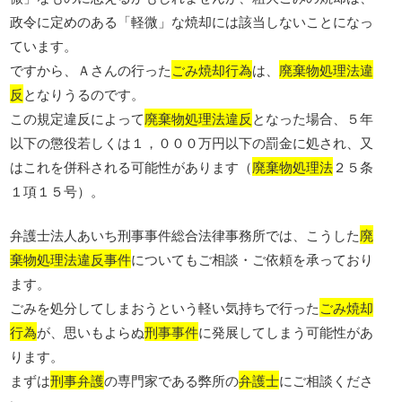
政令に定めのある「軽微」な焼却には該当しないことになっ
ています。
ですから、Ａさんの行った
ごみ焼却行為
は、
廃棄物処理法違
反
となりうるのです。
この規定違反によって
廃棄物処理法違反
となった場合、５年
以下の懲役若しくは１，０００万円以下の罰金に処され、又
はこれを併科される可能性があります（
廃棄物処理法
２５条
１項１５号）。
弁護士法人あいち刑事事件総合法律事務所では、こうした
廃
棄物処理法違反事件
についてもご相談・ご依頼を承っており
ます。
ごみを処分してしまおうという軽い気持ちで行った
ごみ焼却
行為
が、思いもよらぬ
刑事事件
に発展してしまう可能性があ
ります。
まずは
刑事弁護
の専門家である弊所の
弁護士
にご相談くださ