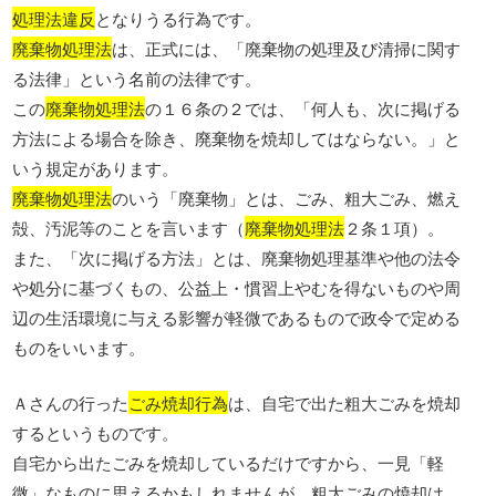
処理法違反
となりうる行為です。
廃棄物処理法
は、正式には、「廃棄物の処理及び清掃に関す
る法律」という名前の法律です。
この
廃棄物処理法
の１６条の２では、「何人も、次に掲げる
方法による場合を除き、廃棄物を焼却してはならない。」と
いう規定があります。
廃棄物処理法
のいう「廃棄物」とは、ごみ、粗大ごみ、燃え
殻、汚泥等のことを言います（
廃棄物処理法
２条１項）。
また、「次に掲げる方法」とは、廃棄物処理基準や他の法令
や処分に基づくもの、公益上・慣習上やむを得ないものや周
辺の生活環境に与える影響が軽微であるもので政令で定める
ものをいいます。
Ａさんの行った
ごみ焼却行為
は、自宅で出た粗大ごみを焼却
するというものです。
自宅から出たごみを焼却しているだけですから、一見「軽
微」なものに思えるかもしれませんが、粗大ごみの焼却は、