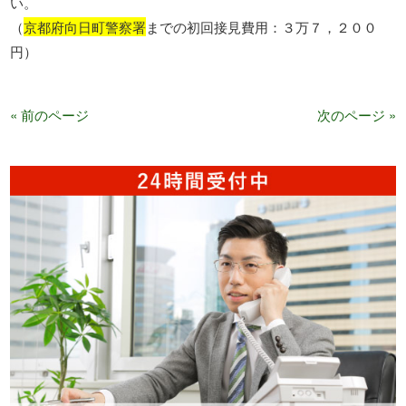
い。
（
京都府向日町警察署
までの初回接見費用：３万７，２００
円）
« 前のページ
次のページ »