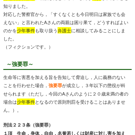
知りました。
対応した警察官から，「すくなくとも今日明日は家族でも会
えない」と言われたAさんの両親は困り果て，どうすればよい
のかを
少年事件
も取り扱う
弁護士
に相談してみることにしま
した。
（フィクションです。）
～強要罪～
生命等に害悪を加える旨を告知して脅迫し，人に義務のない
ことを行わせた場合，
強要罪
が成立し，３年以下の懲役が科
せられます（ただし，今回のAさんのように２０歳未満の者の
場合は
少年事件
となるので原則刑罰を受けることはありませ
ん。）。
刑法２２３条（強要罪）
１項 生命，身体，自由，名誉若しくは財産に対し害を加え