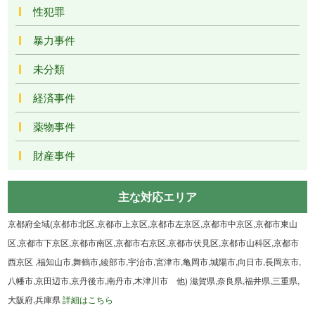
性犯罪
暴力事件
未分類
経済事件
薬物事件
財産事件
主な対応エリア
京都府全域(京都市北区,京都市上京区,京都市左京区,京都市中京区,京都市東山
区,京都市下京区,京都市南区,京都市右京区,京都市伏見区,京都市山科区,京都市
西京区 ,福知山市,舞鶴市,綾部市,宇治市,宮津市,亀岡市,城陽市,向日市,長岡京市,
八幡市,京田辺市,京丹後市,南丹市,木津川市 他) 滋賀県,奈良県,福井県,三重県,
大阪府,兵庫県
詳細はこちら