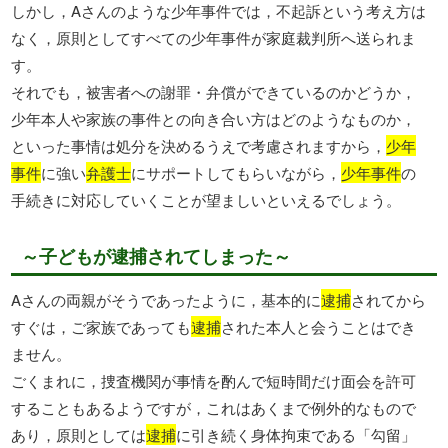
しかし，Aさんのような少年事件では，不起訴という考え方は
なく，原則としてすべての少年事件が家庭裁判所へ送られま
す。
それでも，被害者への謝罪・弁償ができているのかどうか，
少年本人や家族の事件との向き合い方はどのようなものか，
といった事情は処分を決めるうえで考慮されますから，
少年
事件
に強い
弁護士
にサポートしてもらいながら，
少年事件
の
手続きに対応していくことが望ましいといえるでしょう。
～子どもが逮捕されてしまった～
Aさんの両親がそうであったように，基本的に
逮捕
されてから
すぐは，ご家族であっても
逮捕
された本人と会うことはでき
ません。
ごくまれに，捜査機関が事情を酌んで短時間だけ面会を許可
することもあるようですが，これはあくまで例外的なもので
あり，原則としては
逮捕
に引き続く身体拘束である「勾留」