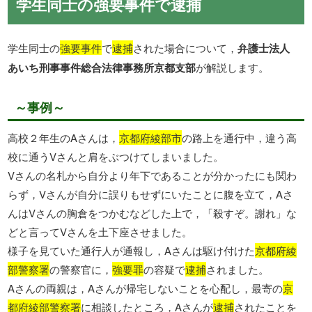
学生同士の強要事件で逮捕
学生同士の
強要事件
で
逮捕
された場合について，
弁護士法人
あいち刑事事件総合法律事務所京都支部
が解説します。
～事例～
高校２年生のAさんは，
京都府綾部市
の路上を通行中，違う高
校に通うVさんと肩をぶつけてしまいました。
Vさんの名札から自分より年下であることが分かったにも関わ
らず，Vさんが自分に誤りもせずにいたことに腹を立て，Aさ
んはVさんの胸倉をつかむなどした上で，「殺すぞ。謝れ」な
どと言ってVさんを土下座させました。
様子を見ていた通行人が通報し，Aさんは駆け付けた
京都府綾
部警察署
の警察官に，
強要罪
の容疑で
逮捕
されました。
Aさんの両親は，Aさんが帰宅しないことを心配し，最寄の
京
都府綾部警察署
に相談したところ，Aさんが
逮捕
されたことを