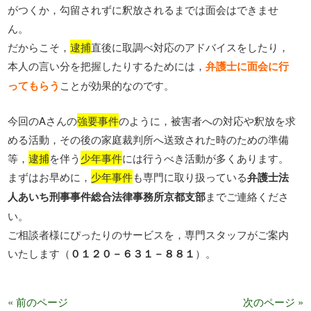
がつくか，勾留されずに釈放されるまでは面会はできませ
ん。
だからこそ，
逮捕
直後に取調べ対応のアドバイスをしたり，
本人の言い分を把握したりするためには，
弁護士に面会に行
ってもらう
ことが効果的なのです。
今回のAさんの
強要事件
のように，被害者への対応や釈放を求
める活動，その後の家庭裁判所へ送致された時のための準備
等，
逮捕
を伴う
少年事件
には行うべき活動が多くあります。
まずはお早めに，
少年事件
も専門に取り扱っている
弁護士法
人あいち刑事事件総合法律事務所京都支部
までご連絡くださ
い。
ご相談者様にぴったりのサービスを，専門スタッフがご案内
いたします（
０１２０－６３１－８８１
）。
« 前のページ
次のページ »