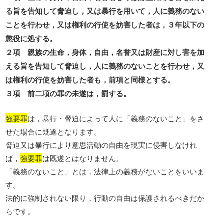
る旨を告知して脅迫し，又は暴行を用いて，人に義務のない
ことを行わせ，又は権利の行使を妨害した者は，３年以下の
懲役に処する。
２項 親族の生命，身体，自由，名誉又は財産に対し害を加
える旨を告知して脅迫し，人に義務のないことを行わせ，又
は権利の行使を妨害した者も，前項と同様とする。
３項 前二項の罪の未遂は，罰する。
強要罪
は，暴行・脅迫によって人に「義務のないこと」をさ
せた場合に既遂となります。
脅迫又は暴行により意思活動の自由を現実に侵害しなけれ
ば，
強要罪
は既遂とはなりません。
「義務のないこと」とは，法律上の義務がないことをいいま
す。
法的に強制されない限り，行動の自由は保護されるべきだか
らです。