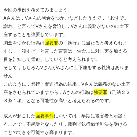
今回の事例を考えてみましょう。
Aさんは，Vさんの胸倉をつかむなどしたうえで，「殺すぞ。
謝れ」と言ってVさんを脅迫し，Vさんに義務がないのに土下
座することを強要しています。
胸倉をつかむ行為は
強要罪
の「暴行」に当たると考えられま
すし，「殺すぞ」と言った言葉は「生命…に対し害を加える
旨を告知して脅迫」していると考えられます。
そして，もちろんVさんがAさんに土下座をする義務はありま
せん。
このように，暴行・脅迫行為の結果，Vさんは義務のない土下
座をさせられていますから，Aさんの行為は
強要罪
（刑法２２
３条１項）となる可能性が高いと考えられるのです。
成人が起こした
強要事件
においては，早期に被害者と示談す
ることで，不起訴となったり，裁判で執行猶予判決を受ける
ことのできる可能性が高まります。